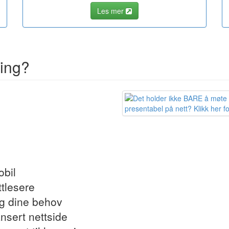
Les mer
ting?
obil
ttlesere
og dine behov
ansert nettside